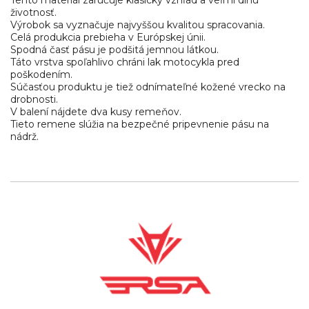
Tento materiál zaručuje klasický vzhľad a veľmi dlhú
životnosť.
Výrobok sa vyznačuje najvyššou kvalitou spracovania.
Celá produkcia prebieha v Európskej únii.
Spodná časť pásu je podšitá jemnou látkou.
Táto vrstva spoľahlivo chráni lak motocykla pred
poškodením.
Súčasťou produktu je tiež odnímateľné kožené vrecko na
drobnosti.
V balení nájdete dva kusy remeňov.
Tieto remene slúžia na bezpečné pripevnenie pásu na
nádrž.