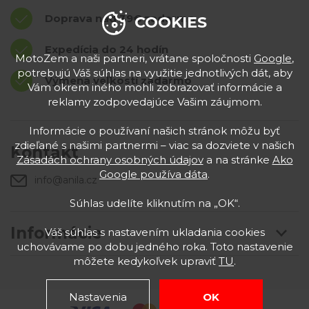
Doprava nad 39€ zadarmo
COOKIES
Expedícia do 24 hodín
MotoZem a naši partneri, vrátane spoločnosti
Google
,
potrebujú Váš súhlas na využitie jednotlivých dát, aby
Výmena veľkostí zadarmo
Vám okrem iného mohli zobrazovať informácie a
reklamy zodpovedajúce Vašim záujmom.
Informácie o používaní našich stránok môžu byť
zdieľané s našimi partnermi – viac sa dozviete v našich
Kontakt
Zásadách ochrany osobných údajov
a na stránke
Ako
Google používa dáta
.
info@anila.cz
Súhlas udelíte kliknutím na „OK“.
Informácie
Váš súhlas s nastavením ukladania cookies
uchovávame po dobu jedného roka. Toto nastavenie
môžete kedykoľvek upraviť
TU
.
Nastavenia
OK