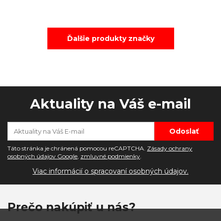
Ďalšie produkty značky
Aktuality na Váš e-mail
Táto stránka je chránená pomocou reCAPTCHA.
Zásady ochrany
osobných údajov Google
,
zmluvné podmienky
.
Viac informácií o spracovaní osobných údajov.
Prečo nakúpiť u nás?