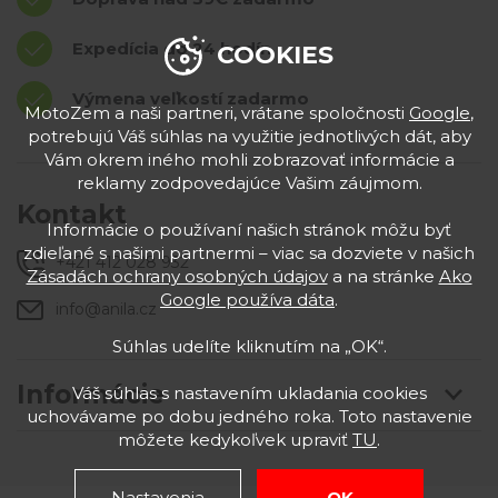
Expedícia do 24 hodín
COOKIES
Výmena veľkostí zadarmo
MotoZem a naši partneri, vrátane spoločnosti
Google
,
potrebujú Váš súhlas na využitie jednotlivých dát, aby
Vám okrem iného mohli zobrazovať informácie a
reklamy zodpovedajúce Vašim záujmom.
Kontakt
Informácie o používaní našich stránok môžu byť
zdieľané s našimi partnermi – viac sa dozviete v našich
+421 412 028 932
Zásadách ochrany osobných údajov
a na stránke
Ako
Google používa dáta
.
info@anila.cz
Súhlas udelíte kliknutím na „OK“.
Informácie
Váš súhlas s nastavením ukladania cookies
uchovávame po dobu jedného roka. Toto nastavenie
môžete kedykoľvek upraviť
TU
.
Nastavenia
OK