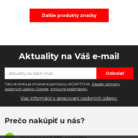
Ďalšie produkty značky
Aktuality na Váš e-mail
Táto stránka je chránená pomocou reCAPTCHA.
Zásady ochrany
osobných údajov Google
,
zmluvné podmienky
.
Viac informácií o spracovaní osobných údajov.
Prečo nakúpiť u nás?
Doprava nad 39€ zadarmo