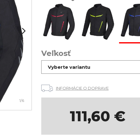
Veľkosť
Vyberte variantu
INFORMÁCIE O DOPRAVE
1
/6
111,60
€