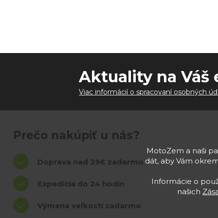
Aktuality na Váš 
Viac informácií o spracovaní osobných úd
Prečo nakúpiť u nás?
MotoZem a naši par
dát, aby Vám okrem
Doprava nad 39€ zadarmo
Informácie o použí
Expedícia do 24 hodín
našich
Zás
Výmena veľkostí zadarmo