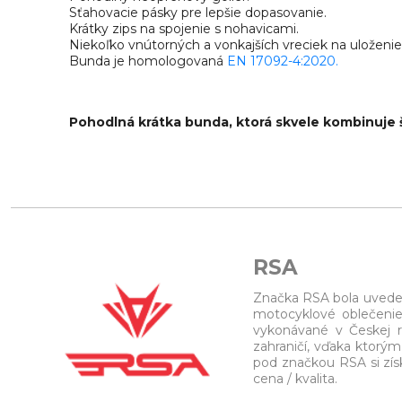
Sťahovacie pásky pre lepšie dopasovanie.
Krátky zips na spojenie s nohavicami.
Niekoľko vnútorných a vonkajších vreciek na uloženie
Bunda je homologovaná
EN 17092-4:2020.
Pohodlná krátka bunda, ktorá skvele kombinuje 
RSA
Značka RSA bola uveden
motocyklové oblečenie 
vykonávané v Českej r
zahraničí, vďaka ktorý
pod značkou RSA si zís
cena / kvalita.