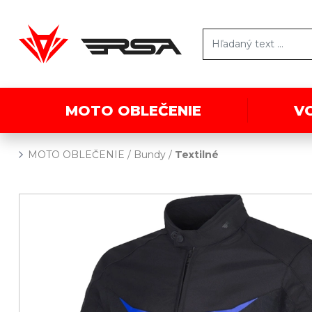
MOTO OBLEČENIE
V
MOTO OBLEČENIE
/
Bundy
/
Textilné