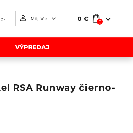
0 €
Môj účet
00 -
0
VÝPREDAJ
el RSA Runway čierno-