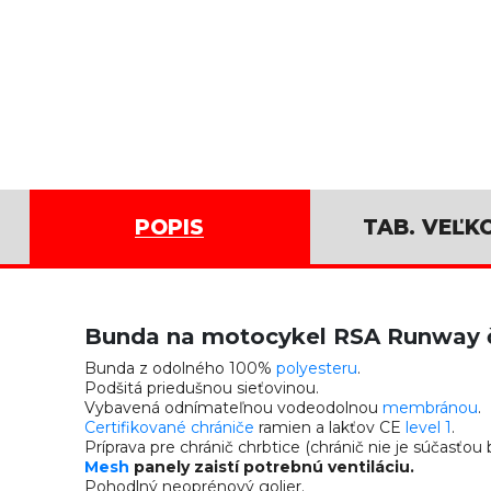
POPIS
TAB. VEĽK
Bunda na motocykel RSA Runway 
Bunda z odolného 100%
polyesteru
.
Podšitá priedušnou sieťovinou.
Vybavená odnímateľnou vodeodolnou
membránou
.
Certifikované chrániče
ramien a lakťov CE
level 1
.
Príprava pre chránič chrbtice (chránič nie je súčasťou 
Mesh
panely zaistí potrebnú ventiláciu.
Pohodlný neoprénový golier.