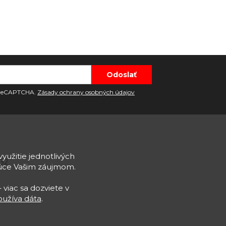
u reCAPTCHA.
Zásady ochrany osobných údajov
využitie jednotlivých
932
júce Vašim záujmom.
 viac sa dozviete v
užíva dáta
.