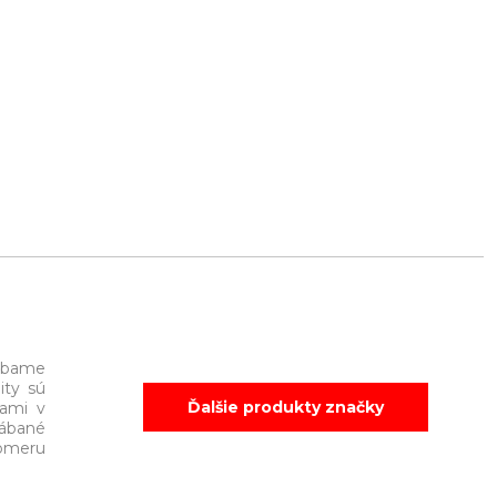
rábame
ity sú
Ďalšie produkty značky
ťami v
rábané
pomeru