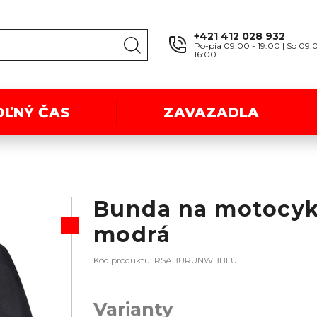
+421 412 028 932
Po-pia 09:00 - 19:00 | So 09:
16:00
OĽNÝ ČAS
ZAVAZADLA
Bunda na motocyk
modrá
Kód produktu: RSABURUNWBBLU
Varianty