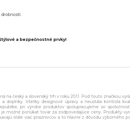
 drobností.
štýlové a bezpečnostné prvky!
á na český a slovenský trh v roku 2011. Pod touto značkou vy
a doplnky. Všetky designové úpravy a neustála kontrola kval
epublike, pri výrobe produktov spolupracujeme so spoločnos
m je možné ponúkať tovar za zodpovedajúce ceny. Produkty vy
kavajú stále viac priaznivcov a to hlavne z dôvodu výborného 