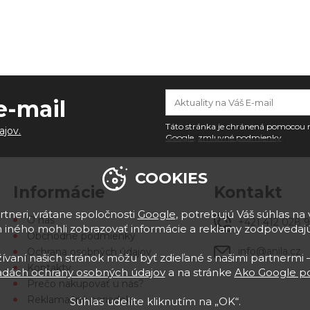
e-mail
Táto stránka je chránená pomoco
ajov.
Google
,
zmluvné podmienky
.
COOKIES
Informácie
Kontakt
tneri, vrátane spoločnosti
Google
, potrebujú Váš súhlas na 
O nás
+421 412 028 
 iného mohli zobrazovať informácie a reklamy zodpoveda
Obchodné podmienky
info@anila.cz
Ochrana osobných údajov
vaní našich stránok môžu byť zdieľané s našimi partnermi –
Kontakty
adách ochrany osobných údajov
a na stránke
Ako Google po
Prečo nakupovať u nás?
Reklamačný poriadok
Súhlas udelíte kliknutím na „OK“.