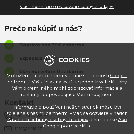
Viac informácií o spracovaní osobných údajov.
Prečo nakúpiť u nás?
Doprava nad 39€ zadarmo
Expedícia do 24 hodín
COOKIES
Výmena veľkostí zadarmo
MotoZem a naši partneri, vrátane spoločnosti
Google
,
potrebujú Váš súhlas na využitie jednotlivých dát, aby
Vám okrem iného mohli zobrazovať informácie a
reklamy zodpovedajúce Vašim záujmom.
Kontakt
Informácie o používaní našich stránok môžu byť
zdieľané s našimi partnermi – viac sa dozviete v našich
+421 412 028 932
Zásadách ochrany osobných údajov
a na stránke
Ako
Google používa dáta
.
info@anila.cz