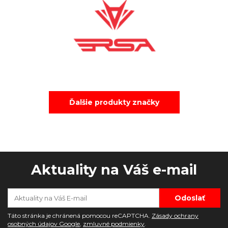
Ďalšie produkty značky
Aktuality na Váš e-mail
Táto stránka je chránená pomocou reCAPTCHA.
Zásady ochrany
osobných údajov Google
,
zmluvné podmienky
.