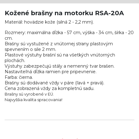
Kožené brašny na motorku RSA-20A
Materiál: hovädzie kože (silná 2 - 2,2 mm).
Rozmery: maximálna dĺžka - 57 cm, výška - 34 cm, šírka - 20
cm.
Brašny sú vystužené z vnútornej strany plastovým
spevnením o sile 2 mm.
Plastové výstuhy brašní sú na všetkých vnútorných
plochách.
Výstuhy zabezpečujú stály a nemenný tvar brašen.
Nastaviteľná dĺžka ramien pre pripevnenie.
Farba: čierna.
Brašny sú dodávané vždy v páre (ľavá + pravá).
Cena zobrazená vždy za kompletnú sadu.
Brašny sú vyrobené v EÚ.
Najvyššia kvalita spracovania!